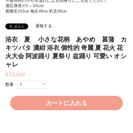
※着用時の汗や水濡れによる色移りにご注意ください。
適応身長155～165cm
着物丈163cm 袖丈49cm 裄丈68cm
通報する
浴衣 夏 小さな花柄 あやめ 菖蒲 カ
キツバタ 濃紺 浴衣 個性的 奇麗 夏 花火 花
火大会 阿波踊り 夏祭り 盆踊り 可愛い オシ
ャレ
¥13,200
数量
カートに入れる