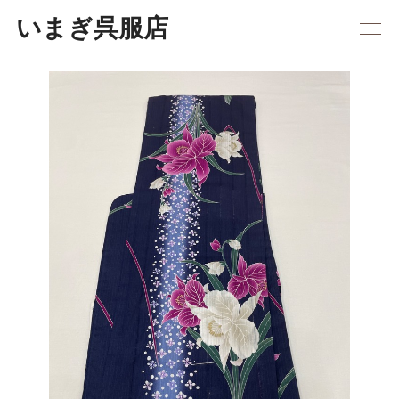
いまぎ呉服店