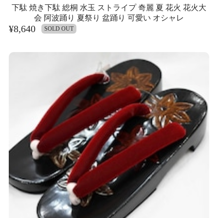
下駄 焼き下駄 総桐 水玉 ストライプ 奇麗 夏 花火 花火大
会 阿波踊り 夏祭り 盆踊り 可愛い オシャレ
¥8,640
SOLD OUT