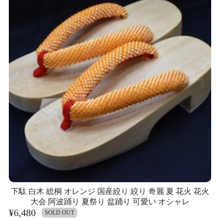
下駄 白木 総桐 オレンジ 国産絞り 絞り 奇麗 夏 花火 花火
大会 阿波踊り 夏祭り 盆踊り 可愛い オシャレ
¥6,480
SOLD OUT