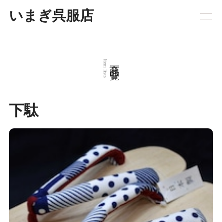
いまぎ呉服店
商品一覧
Item lists
下駄