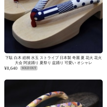
下駄 白木 総桐 水玉 ストライプ 日本製 奇麗 夏 花火 花火
大会 阿波踊り 夏祭り 盆踊り 可愛い オシャレ
¥8,640
SOLD OUT