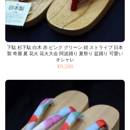
下駄 杉下駄 白木 赤 ピンク グリーン 紺 ストライプ 日本
製 奇麗 夏 花火 花火大会 阿波踊り 夏祭り 盆踊り 可愛い
オシャレ
¥9,288