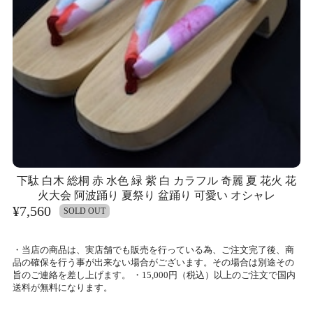
下駄 白木 総桐 赤 水色 緑 紫 白 カラフル 奇麗 夏 花火 花
火大会 阿波踊り 夏祭り 盆踊り 可愛い オシャレ
¥7,560
SOLD OUT
・当店の商品は、実店舗でも販売を行っている為、ご注文完了後、商
品の確保を行う事が出来ない場合がございます。その場合は別途その
旨のご連絡を差し上げます。 ・15,000円（税込）以上のご注文で国内
送料が無料になります。