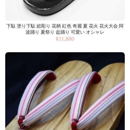
下駄 塗り下駄 総彫り 花柄 紅色 奇麗 夏 花火 花火大会 阿
波踊り 夏祭り 盆踊り 可愛い オシャレ
¥11,880