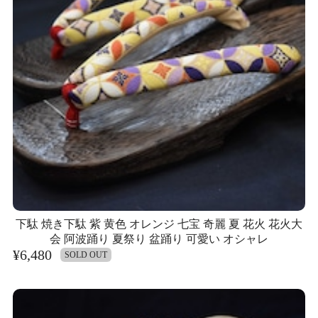
下駄 焼き下駄 紫 黄色 オレンジ 七宝 奇麗 夏 花火 花火大
会 阿波踊り 夏祭り 盆踊り 可愛い オシャレ
¥6,480
SOLD OUT