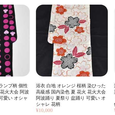
トランプ柄 個性
浴衣 白地 オレンジ 桜柄 染ひった
 花火大会 阿波
高級感 国内染色 夏 花火 花火大会
 可愛い オシャ
阿波踊り 夏祭り 盆踊り 可愛い オ
シャレ 花柄
¥10,000