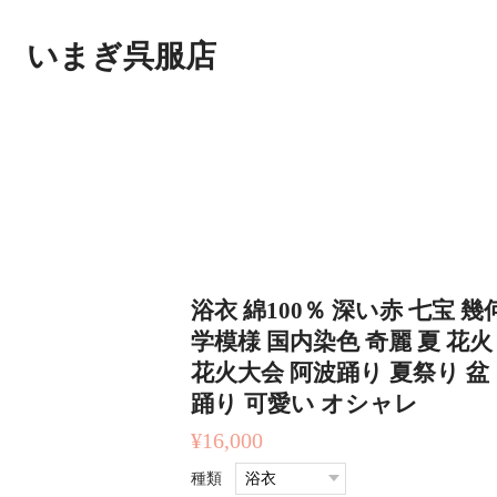
いまぎ呉服店
浴衣 綿100％ 深い赤 七宝 幾
学模様 国内染色 奇麗 夏 花火
花火大会 阿波踊り 夏祭り 盆
踊り 可愛い オシャレ
¥16,000
種類