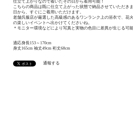
仕立て上がりなので着いたその日から着用可能！
こちらの商品は既に仕立て上がった状態で納品させていただき
日から、すぐにご着用いただけます。
老舗呉服店が厳選した高級感のあるワンランク上の浴衣で、花
の楽しいイベントへ出かけてくださいね。
＊モニター環境などにより写真と実物の色目に差異が生じる可
適応身長153～170cm
身丈165cm 袖丈49cm 裄丈68cm
通報する